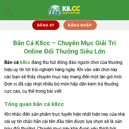
Bỏ
qua
nội
dung
ĐĂNG KÝ
ĐĂNG NHẬP
Bắn Cá K8cc – Chuyên Mục Giải Trí
Online Đổi Thưởng Siêu Lớn
Bắn cá
k8cc
đang thu hút đông đảo người chơi của thương
hiệu uy tín tới trải nghiệm hàng ngày. Khi vào sân chơi này
các bạn sẽ thấy chuyên mục này mang đến một làn gió mới.
Đơn vị đã cập nhật nhiều bộ môn hấp dẫn kèm trả thưởng
cực cao, cụ thể trong bài viết.
Tổng quan bắn cá k8cc
Khi nhắc đến sản phẩm trực tuyến hiện nhất hiện nay của nhà
cái uy tín chắc hẳn cái tên đầu tiên được lựa chọn sẽ là săn
ngư đổi thưởng. Chuyên mục này khá được yêu thích bởi