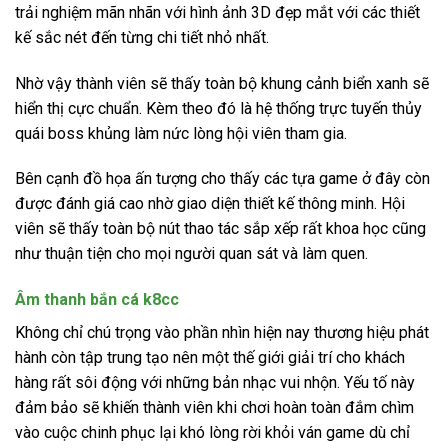
trải nghiệm mãn nhãn với hình ảnh 3D đẹp mắt với các thiết
kế sắc nét đến từng chi tiết nhỏ nhất.
Nhờ vậy thành viên sẽ thấy toàn bộ khung cảnh biển xanh sẽ
hiển thị cực chuẩn. Kèm theo đó là hệ thống trực tuyến thủy
quái boss khủng làm nức lòng hội viên tham gia.
Bên cạnh đồ họa ấn tượng cho thấy các tựa game ở đây còn
được đánh giá cao nhờ giao diện thiết kế thông minh. Hội
viên sẽ thấy toàn bộ nút thao tác sắp xếp rất khoa học cũng
như thuận tiện cho mọi người quan sát và làm quen.
Âm thanh bắn cá k8cc
Không chỉ chú trọng vào phần nhìn hiện nay thương hiệu phát
hành còn tập trung tạo nên một thế giới giải trí cho khách
hàng rất sôi động với những bản nhạc vui nhộn. Yếu tố này
đảm bảo sẽ khiến thành viên khi chơi hoàn toàn đắm chìm
vào cuộc chinh phục lại khó lòng rời khỏi ván game dù chỉ