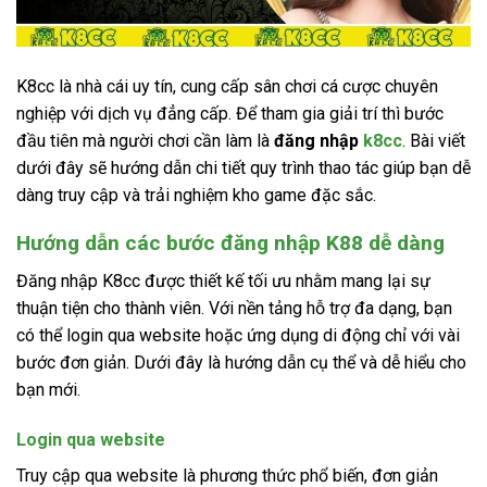
K8cc là nhà cái uy tín, cung cấp sân chơi cá cược chuyên
nghiệp với dịch vụ đẳng cấp. Để tham gia giải trí thì bước
đầu tiên mà người chơi cần làm là
đăng nhập
k8cc
. Bài viết
dưới đây sẽ hướng dẫn chi tiết quy trình thao tác giúp bạn dễ
dàng truy cập và trải nghiệm kho game đặc sắc.
Hướng dẫn các bước đăng nhập K88 dễ dàng
Đăng nhập K8cc được thiết kế tối ưu nhằm mang lại sự
thuận tiện cho thành viên. Với nền tảng hỗ trợ đa dạng, bạn
có thể login qua website hoặc ứng dụng di động chỉ với vài
bước đơn giản. Dưới đây là hướng dẫn cụ thể và dễ hiểu cho
bạn mới.
Login qua website
Truy cập qua website là phương thức phổ biến, đơn giản