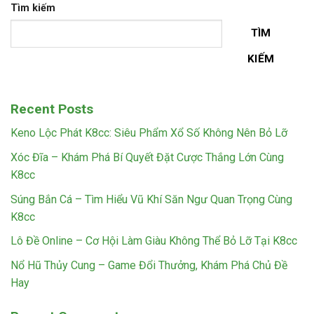
Tìm kiếm
TÌM
KIẾM
Recent Posts
Keno Lộc Phát K8cc: Siêu Phẩm Xổ Số Không Nên Bỏ Lỡ
Xóc Đĩa – Khám Phá Bí Quyết Đặt Cược Thắng Lớn Cùng
K8cc
Súng Bắn Cá – Tìm Hiểu Vũ Khí Săn Ngư Quan Trọng Cùng
K8cc
Lô Đề Online – Cơ Hội Làm Giàu Không Thể Bỏ Lỡ Tại K8cc
Nổ Hũ Thủy Cung – Game Đổi Thưởng, Khám Phá Chủ Đề
Hay