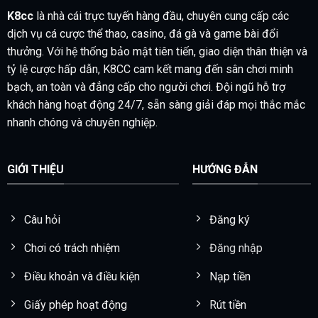
K8cc
là nhà cái trực tuyến hàng đầu, chuyên cung cấp các
dịch vụ cá cược thể thao, casino, đá gà và game bài đổi
thưởng. Với hệ thống bảo mật tiên tiến, giao diện thân thiện và
tỷ lệ cược hấp dẫn, K8CC cam kết mang đến sân chơi minh
bạch, an toàn và đẳng cấp cho người chơi. Đội ngũ hỗ trợ
khách hàng hoạt động 24/7, sẵn sàng giải đáp mọi thắc mắc
nhanh chóng và chuyên nghiệp.
GIỚI THIỆU
HƯỚNG ĐẪN
Câu hỏi
Đăng ký
Chơi có trách nhiệm
Đăng nhập
Điều khoản và điều kiện
Nạp tiền
Giấy phép hoạt động
Rút tiền