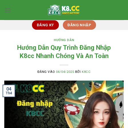
Bỏ
qua
nội
dung
ĐĂNG KÝ
ĐĂNG NHẬP
HƯỚNG DẪN
Hướng Dẫn Quy Trình Đăng Nhập
K8cc Nhanh Chóng Và An Toàn
ĐĂNG VÀO
04/04/2025
BỞI
K8CC
04
Th4