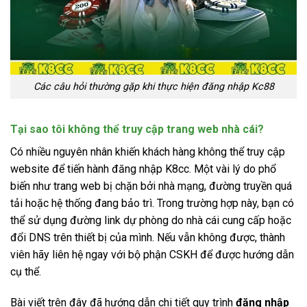
Các câu hỏi thường gặp khi thực hiện đăng nhập Kc88
Tại sao tôi không thể truy cập trang web nhà cái?
Có nhiều nguyên nhân khiến khách hàng không thể truy cập
website để tiến hành đăng nhập K8cc. Một vài lý do phổ
biến như trang web bị chặn bởi nhà mạng, đường truyền quá
tải hoặc hệ thống đang bảo trì. Trong trường hợp này, bạn có
thể sử dụng đường link dự phòng do nhà cái cung cấp hoặc
đổi DNS trên thiết bị của mình. Nếu vẫn không được, thành
viên hãy liên hệ ngay với bộ phận CSKH để được hướng dẫn
cụ thể.
Bài viết trên đây đã hướng dẫn chi tiết quy trình
đăng nhập