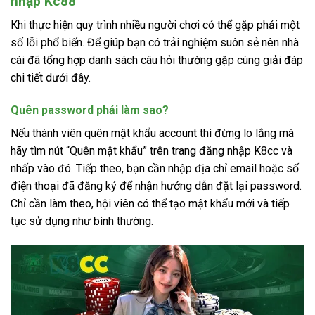
nhập Kc88
Khi thực hiện quy trình nhiều người chơi có thể gặp phải một
số lỗi phổ biến. Để giúp bạn có trải nghiệm suôn sẻ nên nhà
cái đã tổng hợp danh sách câu hỏi thường gặp cùng giải đáp
chi tiết dưới đây.
Quên password phải làm sao?
Nếu thành viên quên mật khẩu account thì đừng lo lắng mà
hãy tìm nút “Quên mật khẩu” trên trang đăng nhập K8cc và
nhấp vào đó. Tiếp theo, bạn cần nhập địa chỉ email hoặc số
điện thoại đã đăng ký để nhận hướng dẫn đặt lại password.
Chỉ cần làm theo, hội viên có thể tạo mật khẩu mới và tiếp
tục sử dụng như bình thường.