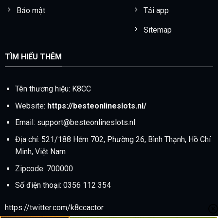
Bảo mật
Tải app
Sitemap
TÌM HIỂU THÊM
Tên thương hiệu: K8CC
Website:
https://besteonlineslots.nl/
Email:
support@besteonlineslots.nl
Địa chỉ: 521/188 Hẻm 702, Phường 26, Bình Thạnh, Hồ Chí
Minh, Việt Nam
Zipcode: 700000
Số điện thoại: 0356 112 354
https://twitter.com/k8ccactor