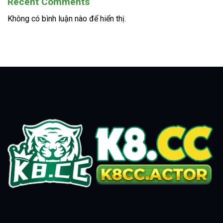
Recent Comments
Không có bình luận nào để hiển thị.