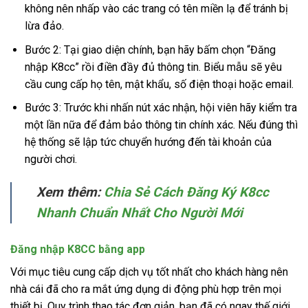
không nên nhấp vào các trang có tên miền lạ để tránh bị
lừa đảo.
Bước 2: Tại giao diện chính, bạn hãy bấm chọn “Đăng
nhập K8cc” rồi điền đầy đủ thông tin. Biểu mẫu sẽ yêu
cầu cung cấp họ tên, mật khẩu, số điện thoại hoặc email.
Bước 3: Trước khi nhấn nút xác nhận, hội viên hãy kiểm tra
một lần nữa để đảm bảo thông tin chính xác. Nếu đúng thì
hệ thống sẽ lập tức chuyển hướng đến tài khoản của
người chơi.
Xem thêm:
Chia Sẻ Cách Đăng Ký K8cc
Nhanh Chuẩn Nhất Cho Người Mới
Đăng nhập K8CC bằng app
Với mục tiêu cung cấp dịch vụ tốt nhất cho khách hàng nên
nhà cái đã cho ra mắt ứng dụng di động phù hợp trên mọi
thiết bị. Quy trình thao tác đơn giản, bạn đã có ngay thế giới