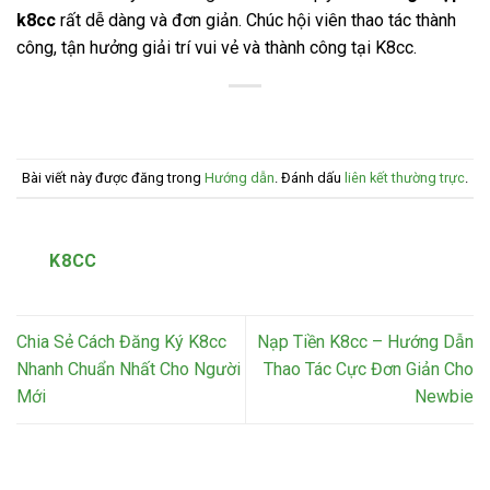
k8cc
rất dễ dàng và đơn giản. Chúc hội viên thao tác thành
công, tận hưởng giải trí vui vẻ và thành công tại K8cc.
Bài viết này được đăng trong
Hướng dẫn
. Đánh dấu
liên kết thường trực
.
K8CC
Chia Sẻ Cách Đăng Ký K8cc
Nạp Tiền K8cc – Hướng Dẫn
Nhanh Chuẩn Nhất Cho Người
Thao Tác Cực Đơn Giản Cho
Mới
Newbie