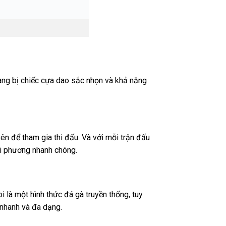
rang bị chiếc cựa dao sắc nhọn và khả năng
ên để tham gia thi đấu. Và với mỗi trận đấu
ối phương nhanh chóng.
 là một hình thức đá gà truyền thống, tuy
 nhanh và đa dạng.