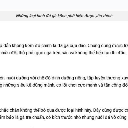
Những loại hình đá gà k8cc phổ biến được yêu thích
 hấp dẫn không kém đó chính là đá gà cựa dao. Chúng cũng được t
nhiều đối thủ phải gục ngã trên sân và không thể tiếp tục thi đấu.
lớn, nuôi dưỡng với chế độ dinh dưỡng riêng, tập luyện thường xuy
g những siêu kê dũng mãnh, có lối chơi cực mạnh và tấn công đ
hắc chắn không thể bỏ qua được loại hình này. Đây cũng được coi
m bảo là gà tre chuẩn, có kích thước nhỏ nhưng nuôi đá vô cùng