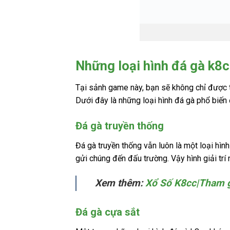
Những loại hình đá gà k8c
Tại sảnh game này, bạn sẽ không chỉ được th
Dưới đây là những loại hình đá gà phổ biến 
Đá gà truyền thống
Đá gà truyền thống vẫn luôn là một loại hìn
gửi chúng đến đấu trường. Vậy hình giải trí
Xem thêm:
Xổ Số K8cc|Tham 
Đá gà cựa sắt