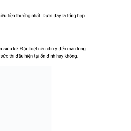
iều tiền thưởng nhất. Dưới đây là tổng hợp
a siêu kê. Đặc biệt nên chú ý đến màu lông,
ức thi đấu hiện tại ổn định hay không.