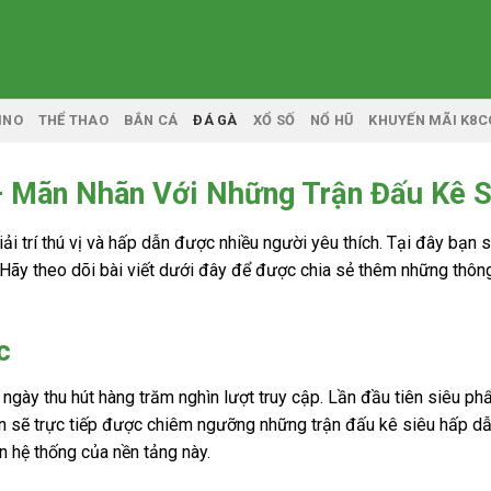
INO
THỂ THAO
BẮN CÁ
ĐÁ GÀ
XỔ SỐ
NỔ HŨ
KHUYẾN MÃI K8C
 Mãn Nhãn Với Những Trận Đấu Kê S
giải trí thú vị và hấp dẫn được nhiều người yêu thích. Tại đây b
Hãy theo dõi bài viết dưới đây để được chia sẻ thêm những thông t
c
g ngày thu hút hàng trăm nghìn lượt truy cập. Lần đầu tiên siêu 
n sẽ trực tiếp được chiêm ngưỡng những trận đấu kê siêu hấp dẫn
n hệ thống của nền tảng này.