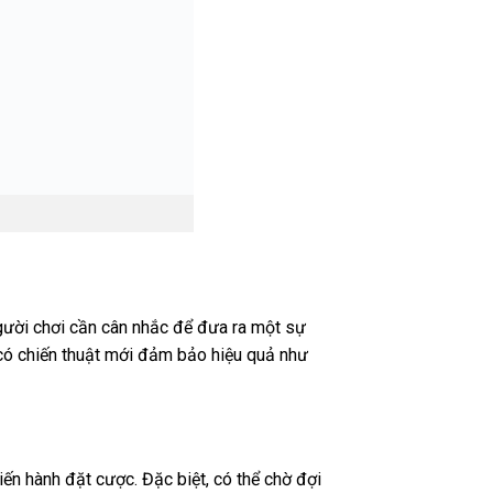
người chơi cần cân nhắc để đưa ra một sự
có chiến thuật mới đảm bảo hiệu quả như
ến hành đặt cược. Đặc biệt, có thể chờ đợi