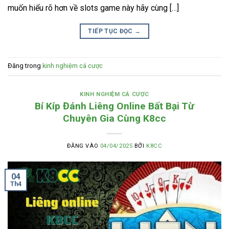
muốn hiểu rõ hơn về slots game này hãy cùng […]
TIẾP TỤC ĐỌC
→
Đăng trong
kinh nghiệm cá cược
KINH NGHIỆM CÁ CƯỢC
Bí Kíp Đánh Liêng Online Bất Bại Từ
Chuyên Gia Cùng K8cc
ĐĂNG VÀO
04/04/2025
BỞI
K8CC
04
Th4