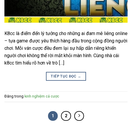
K8cc là điểm đến lý tưởng cho những ai đam mê liêng online
– tựa game được yêu thích hàng đầu trong cộng đồng người
chơi. Mỗi ván cược đều đem lại sự hấp dẫn riêng khiến
người chơi không thể rời mắt khỏi màn hình. Cùng nhà cái
k8cc tìm hiểu rõ hơn về trò […]
TIẾP TỤC ĐỌC
→
Đăng trong
kinh nghiệm cá cược
1
2