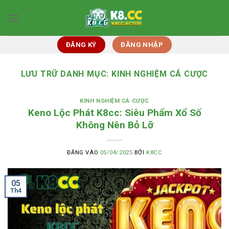
Bỏ
qua
nội
dung
ĐĂNG KÝ
ĐĂNG NHẬP
LƯU TRỮ DANH MỤC:
KINH NGHIỆM CÁ CƯỢC
KINH NGHIỆM CÁ CƯỢC
Keno Lộc Phát K8cc: Siêu Phẩm Xổ Số
Không Nên Bỏ Lỡ
ĐĂNG VÀO
05/04/2025
BỞI
K8CC
05
Th4