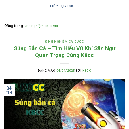
TIẾP TỤC ĐỌC
→
Đăng trong
kinh nghiệm cá cược
KINH NGHIỆM CÁ CƯỢC
Súng Bắn Cá – Tìm Hiểu Vũ Khí Săn Ngư
Quan Trọng Cùng K8cc
ĐĂNG VÀO
04/04/2025
BỞI
K8CC
04
Th4