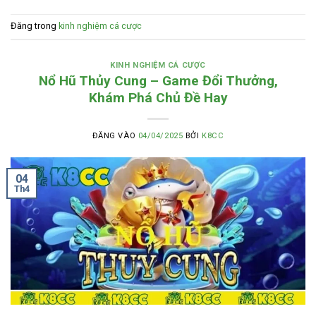
Đăng trong
kinh nghiệm cá cược
KINH NGHIỆM CÁ CƯỢC
Nổ Hũ Thủy Cung – Game Đổi Thưởng,
Khám Phá Chủ Đề Hay
ĐĂNG VÀO
04/04/2025
BỞI
K8CC
04
Th4