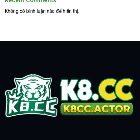
Recent Comments
Không có bình luận nào để hiển thị.