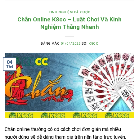
KINH NGHIỆM CÁ CƯỢC
Chắn Online K8cc – Luật Chơi Và Kinh
Nghiệm Thắng Nhanh
ĐĂNG VÀO
04/04/2025
BỞI
K8CC
04
Th4
Chắn online thường có có cách chơi đơn giản mà nhiều
người dùng sẽ dễ dàng tham gia trên nền tảng trực tuyến.