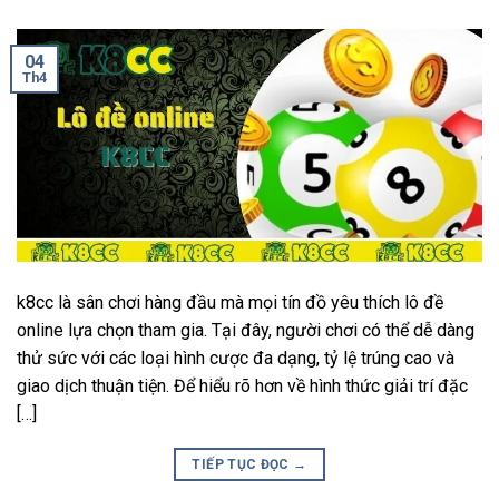
04
Th4
k8cc là sân chơi hàng đầu mà mọi tín đồ yêu thích lô đề
online lựa chọn tham gia. Tại đây, người chơi có thể dễ dàng
thử sức với các loại hình cược đa dạng, tỷ lệ trúng cao và
giao dịch thuận tiện. Để hiểu rõ hơn về hình thức giải trí đặc
[…]
TIẾP TỤC ĐỌC
→