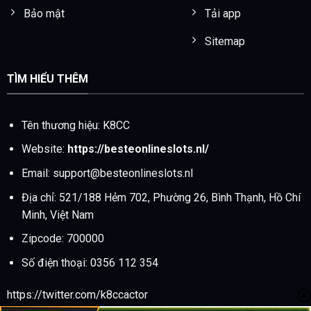
Bảo mật
Tải app
Sitemap
TÌM HIỂU THÊM
Tên thương hiệu: K8CC
Website:
https://besteonlineslots.nl/
Email:
support@besteonlineslots.nl
Địa chỉ: 521/188 Hẻm 702, Phường 26, Bình Thạnh, Hồ Chí
Minh, Việt Nam
Zipcode: 700000
Số điện thoại: 0356 112 354
https://twitter.com/k8ccactor