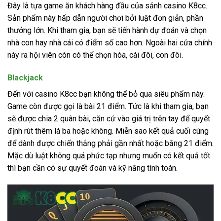
Đây là tựa game ăn khách hàng đầu của sảnh casino K8cc.
Sản phẩm này hấp dẫn người chơi bởi luật đơn giản, phần
thưởng lớn. Khi tham gia, bạn sẽ tiến hành dự đoán và chọn
nhà con hay nhà cái có điểm số cao hơn. Ngoài hai cửa chính
này ra hội viên còn có thể chọn hòa, cái đôi, con đôi.
Blackjack
Đến với casino K8cc bạn không thể bỏ qua siêu phẩm này.
Game còn được gọi là bài 21 điểm. Tức là khi tham gia, bạn
sẽ được chia 2 quân bài, căn cứ vào giá trị trên tay để quyết
định rút thêm lá ba hoặc không. Miễn sao kết quả cuối cùng
để dành được chiến thắng phải gần nhất hoặc bằng 21 điểm.
Mặc dù luật không quá phức tạp nhưng muốn có kết quả tốt
thì bạn cần có sự quyết đoán và kỹ năng tính toán.