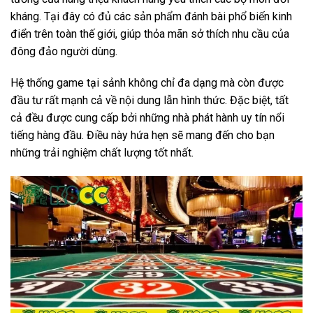
kháng. Tại đây có đủ các sản phẩm đánh bài phổ biến kinh
điển trên toàn thế giới, giúp thỏa mãn sở thích nhu cầu của
đông đảo người dùng.
Hệ thống game tại sảnh không chỉ đa dạng mà còn được
đầu tư rất mạnh cả về nội dung lẫn hình thức. Đặc biệt, tất
cả đều được cung cấp bởi những nhà phát hành uy tín nổi
tiếng hàng đầu. Điều này hứa hẹn sẽ mang đến cho bạn
những trải nghiệm chất lượng tốt nhất.