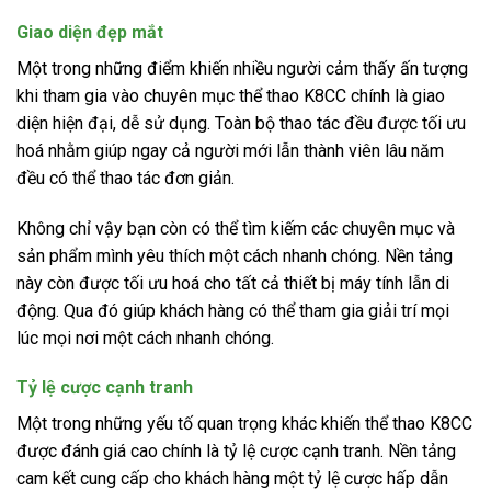
Giao diện đẹp mắt
Một trong những điểm khiến nhiều người cảm thấy ấn tượng
khi tham gia vào chuyên mục thể thao K8CC chính là giao
diện hiện đại, dễ sử dụng. Toàn bộ thao tác đều được tối ưu
hoá nhằm giúp ngay cả người mới lẫn thành viên lâu năm
đều có thể thao tác đơn giản.
Không chỉ vậy bạn còn có thể tìm kiếm các chuyên mục và
sản phẩm mình yêu thích một cách nhanh chóng. Nền tảng
này còn được tối ưu hoá cho tất cả thiết bị máy tính lẫn di
động. Qua đó giúp khách hàng có thể tham gia giải trí mọi
lúc mọi nơi một cách nhanh chóng.
Tỷ lệ cược cạnh tranh
Một trong những yếu tố quan trọng khác khiến thể thao K8CC
được đánh giá cao chính là tỷ lệ cược cạnh tranh. Nền tảng
cam kết cung cấp cho khách hàng một tỷ lệ cược hấp dẫn