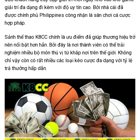
giải trí đa dạng đi kèm với độ uy tín cao. Bởi nhà cái đã
được chính phủ Philippines công nhận là sân chơi cá cược
hợp pháp.
Sảnh thể thao K8CC chính là ưu điểm đã giúp thương hiệu trở
nên nổi bật hơn hẳn. Bởi đây là nơi thành viên có thể trải
nghiệm nhiều bộ môn thú vị từ khắp nơi trên thế giới. Không
chỉ vậy còn có rất nhiều các loại kèo cược đa dạng với tỷ lệ
trả thưởng hấp dẫn.