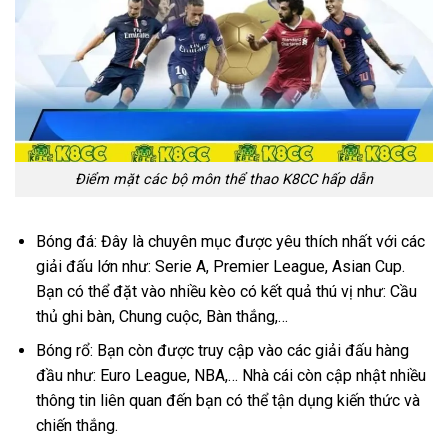
Điểm mặt các bộ môn thể thao K8CC hấp dẫn
Bóng đá: Đây là chuyên mục được yêu thích nhất với các
giải đấu lớn như: Serie A, Premier League, Asian Cup.
Bạn có thể đặt vào nhiều kèo có kết quả thú vị như: Cầu
thủ ghi bàn, Chung cuộc, Bàn thắng,…
Bóng rổ: Bạn còn được truy cập vào các giải đấu hàng
đầu như: Euro League, NBA,… Nhà cái còn cập nhật nhiều
thông tin liên quan đến bạn có thể tận dụng kiến thức và
chiến thắng.