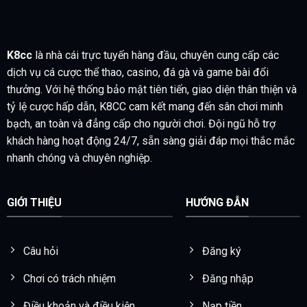
K8cc
là nhà cái trực tuyến hàng đầu, chuyên cung cấp các
dịch vụ cá cược thể thao, casino, đá gà và game bài đổi
thưởng. Với hệ thống bảo mật tiên tiến, giao diện thân thiện và
tỷ lệ cược hấp dẫn, K8CC cam kết mang đến sân chơi minh
bạch, an toàn và đẳng cấp cho người chơi. Đội ngũ hỗ trợ
khách hàng hoạt động 24/7, sẵn sàng giải đáp mọi thắc mắc
nhanh chóng và chuyên nghiệp.
GIỚI THIỆU
HƯỚNG ĐẪN
Câu hỏi
Đăng ký
Chơi có trách nhiệm
Đăng nhập
Điều khoản và điều kiện
Nạp tiền