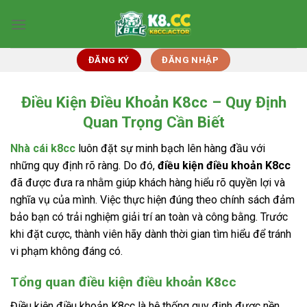
Bỏ
qua
nội
dung
ĐĂNG KÝ
ĐĂNG NHẬP
Điều Kiện Điều Khoản K8cc – Quy Định
Quan Trọng Cần Biết
Nhà cái k8cc
luôn đặt sự minh bạch lên hàng đầu với
những quy định rõ ràng. Do đó,
điều kiện điều khoản K8cc
đã được đưa ra nhằm giúp khách hàng hiểu rõ quyền lợi và
nghĩa vụ của mình. Việc thực hiện đúng theo chính sách đảm
bảo bạn có trải nghiệm giải trí an toàn và công bằng. Trước
khi đặt cược, thành viên hãy dành thời gian tìm hiểu để tránh
vi phạm không đáng có.
Tổng quan điều kiện điều khoản K8cc
Điều kiện điều khoản K8cc là hệ thống quy định được nền