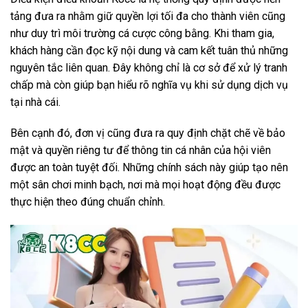
tảng đưa ra nhằm giữ quyền lợi tối đa cho thành viên cũng
như duy trì môi trường cá cược công bằng. Khi tham gia,
khách hàng cần đọc kỹ nội dung và cam kết tuân thủ những
nguyên tắc liên quan. Đây không chỉ là cơ sở để xử lý tranh
chấp mà còn giúp bạn hiểu rõ nghĩa vụ khi sử dụng dịch vụ
tại nhà cái.
Bên cạnh đó, đơn vị cũng đưa ra quy định chặt chẽ về bảo
mật và quyền riêng tư để thông tin cá nhân của hội viên
được an toàn tuyệt đối. Những chính sách này giúp tạo nên
một sân chơi minh bạch, nơi mà mọi hoạt động đều được
thực hiện theo đúng chuẩn chỉnh.