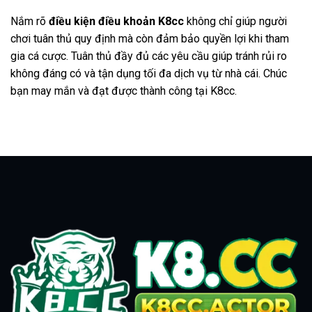
Nắm rõ
điều kiện điều khoản K8cc
không chỉ giúp người
chơi tuân thủ quy định mà còn đảm bảo quyền lợi khi tham
gia cá cược. Tuân thủ đầy đủ các yêu cầu giúp tránh rủi ro
không đáng có và tận dụng tối đa dịch vụ từ nhà cái. Chúc
bạn may mắn và đạt được thành công tại K8cc.