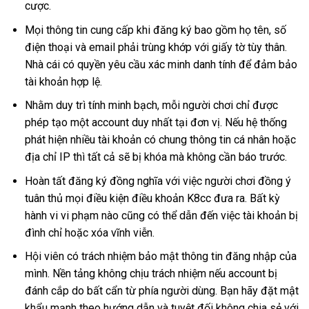
cược.
Mọi thông tin cung cấp khi đăng ký bao gồm họ tên, số
điện thoại và email phải trùng khớp với giấy tờ tùy thân.
Nhà cái có quyền yêu cầu xác minh danh tính để đảm bảo
tài khoản hợp lệ.
Nhằm duy trì tính minh bạch, mỗi người chơi chỉ được
phép tạo một account duy nhất tại đơn vị. Nếu hệ thống
phát hiện nhiều tài khoản có chung thông tin cá nhân hoặc
địa chỉ IP thì tất cả sẽ bị khóa mà không cần báo trước.
Hoàn tất đăng ký đồng nghĩa với việc người chơi đồng ý
tuân thủ mọi điều kiện điều khoản K8cc đưa ra. Bất kỳ
hành vi vi phạm nào cũng có thể dẫn đến việc tài khoản bị
đình chỉ hoặc xóa vĩnh viễn.
Hội viên có trách nhiệm bảo mật thông tin đăng nhập của
mình. Nền tảng không chịu trách nhiệm nếu account bị
đánh cắp do bất cẩn từ phía người dùng. Bạn hãy đặt mật
khẩu mạnh theo hướng dẫn và tuyệt đối không chia sẻ với