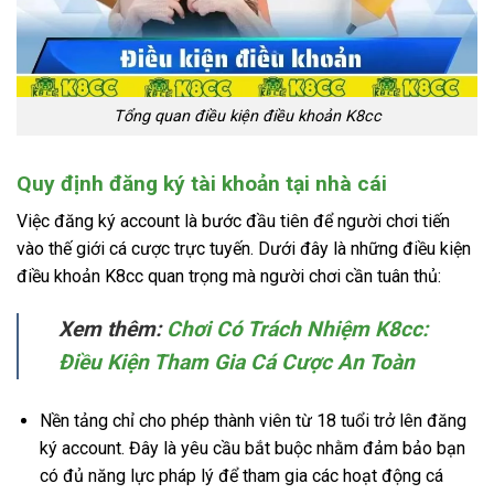
Tổng quan điều kiện điều khoản K8cc
Quy định đăng ký tài khoản tại nhà cái
Việc đăng ký account là bước đầu tiên để người chơi tiến
vào thế giới cá cược trực tuyến. Dưới đây là những điều kiện
điều khoản K8cc quan trọng mà người chơi cần tuân thủ:
Xem thêm:
Chơi Có Trách Nhiệm K8cc:
Điều Kiện Tham Gia Cá Cược An Toàn
Nền tảng chỉ cho phép thành viên từ 18 tuổi trở lên đăng
ký account. Đây là yêu cầu bắt buộc nhằm đảm bảo bạn
có đủ năng lực pháp lý để tham gia các hoạt động cá