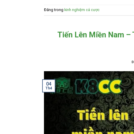
Đăng trong
kinh nghiệm cá cược
Tiến Lên Miền Nam – 
04
Th4