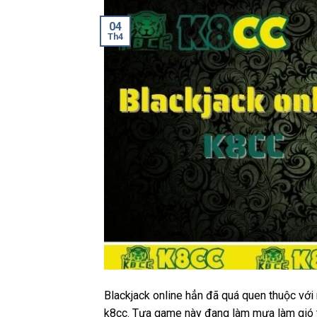
04
Th4
Blackjack online hẳn đã quá quen thuộc với 
k8cc. Tựa game này đang làm mưa làm gió tại