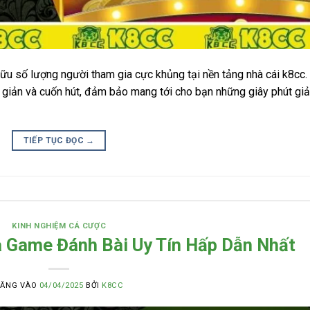
hữu số lượng người tham gia cực khủng tại nền tảng nhà cái k8cc.
 giản và cuốn hút, đảm bảo mang tới cho bạn những giây phút giải
TIẾP TỤC ĐỌC
→
KINH NGHIỆM CÁ CƯỢC
a Game Đánh Bài Uy Tín Hấp Dẫn Nhất
ĐĂNG VÀO
04/04/2025
BỞI
K8CC