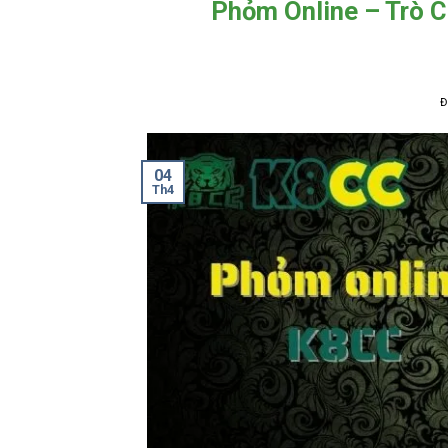
Phỏm Online – Trò C
04
Th4