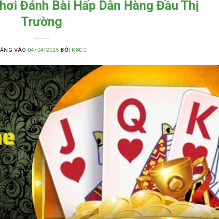
hơi Đánh Bài Hấp Dẫn Hàng Đầu Thị
Trường
ĐĂNG VÀO
04/04/2025
BỞI
K8CC