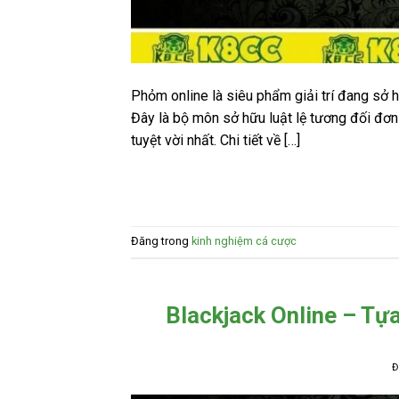
Phỏm online là siêu phẩm giải trí đang sở 
Đây là bộ môn sở hữu luật lệ tương đối đơn
tuyệt vời nhất. Chi tiết về […]
Đăng trong
kinh nghiệm cá cược
Blackjack Online – Tự