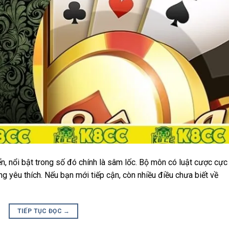
ển, nổi bật trong số đó chính là sâm lốc. Bộ môn có luật cược cực
ng yêu thích. Nếu bạn mới tiếp cận, còn nhiều điều chưa biết về
TIẾP TỤC ĐỌC
→