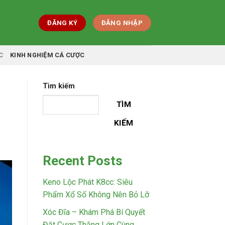
ĐĂNG KÝ
ĐĂNG NHẬP
C
KINH NGHIỆM CÁ CƯỢC
Tìm kiếm
TÌM
KIẾM
Recent Posts
Keno Lộc Phát K8cc: Siêu
Phẩm Xổ Số Không Nên Bỏ Lỡ
Xóc Đĩa – Khám Phá Bí Quyết
Đặt Cược Thắng Lớn Cùng