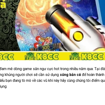
 đam mê dòng game săn ngư cực hot trong nhiều năm qua. Tại đâ
ưởng khủng người chơi sẽ cần sử dụng
súng bắn cá
để hoàn thành
 Nếu bạn đang tò mò về các vũ khí này hãy cùng chúng tôi điểm qu
dụng.