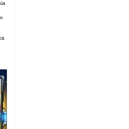
của
g
ăn
cá.