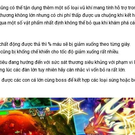
ũng có thể tận dụng thêm một số loại vũ khí mang tính hỗ trợ tro
hương không lớn nhưng có chi phí thấp được ưa chuộng khi kết 
 qua một số vật phẩm nhất định không thể bỏ qua khi khám phá cá
 chất động được thả thì % máu sẽ bị giảm xuống theo từng giây.
cũng bị khống chế khiến cho tốc độ giảm xuống rất nhiều.
tiêu đang hướng đến với sức sát thương siêu khủng với phạm vi l
 lúc các đàn lớn tuy nhiên hãy cân nhắc vì vốn bỏ ra rất lớn.
y được các con cá lớn cùng boss để kết hợp các loại súng hoặc 