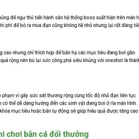
ủng để ngư thủ tiến hành săn hệ thống boss xuất hiện trên màn h
chi phí để bỏ ra mua đạn cũng không hề nhỏ nhưng lại rất đáng tiề
g cao nhưng chỉ thích hợp để bắn hạ các mục tiêu đang bơi gần
 quá rộng nên bù lại sức công phá siêu khủng với oneshot là thàn
 có phạm vi gây sức sát thương rộng cùng tốc độ nhả đạn liên tục.
 có thể dễ dàng hướng đến các sinh vật đang bơi ở rìa màn hình.
ộ khóa mục tiêu hoặc bắn tự động sẽ giúp hiệu quả được tăng cao
hi chơi bắn cá đổi thưởng