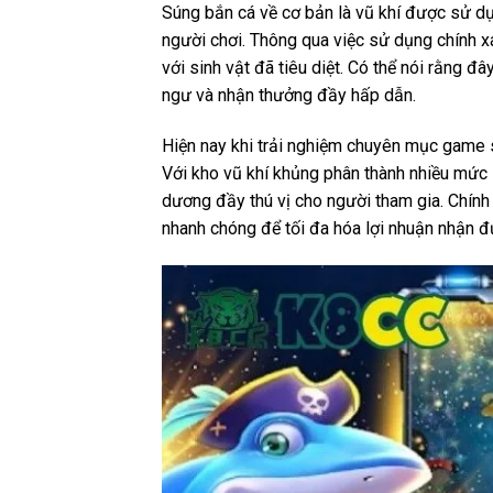
Súng bắn cá về cơ bản là vũ khí được sử dụ
người chơi. Thông qua việc sử dụng chính
với sinh vật đã tiêu diệt. Có thể nói rằng đ
ngư và nhận thưởng đầy hấp dẫn.
Hiện nay khi trải nghiệm chuyên mục game s
Với kho vũ khí khủng phân thành nhiều mức
dương đầy thú vị cho người tham gia. Chính
nhanh chóng để tối đa hóa lợi nhuận nhận đ