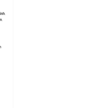
ình.
n.
h