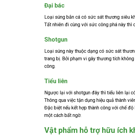
Đại bác
Loại súng bắn cá có sức sát thương siêu kh
Tất nhiên đi cùng với sức công phá này thì 
Shotgun
Loại súng này thuộc dạng có sức sát thươn
trang bị. Bởi phạm vi gây thương tích không
công.
Tiểu liên
Ngược lại với shotgun đây thì tiểu liên lại
Thông qua việc tận dụng hiệu quả thành viên
Đặc biệt nếu kết hợp thành công với chế đ
một cách bất ngờ.
Vật phẩm hỗ trợ hữu ích k