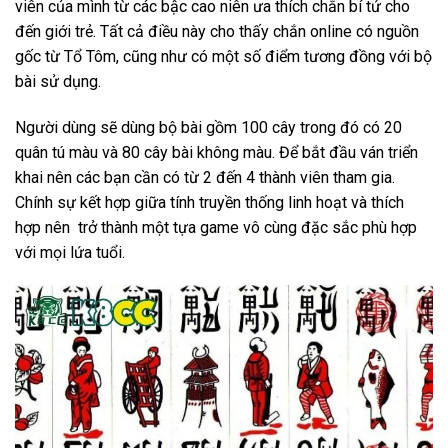
viên của mình từ các bậc cao niên ưa thích chắn bí tứ cho
đến giới trẻ. Tất cả điều này cho thấy chắn online có nguồn
gốc từ Tổ Tôm, cũng như có một số điểm tương đồng với bộ
bài sử dụng.
Người dùng sẽ dùng bộ bài gồm 100 cây trong đó có 20
quân tú màu và 80 cây bài không màu. Để bắt đầu ván triển
khai nên các bạn cần có từ 2 đến 4 thành viên tham gia.
Chính sự kết hợp giữa tính truyền thống linh hoạt và thích
hợp nên trở thành một tựa game vô cùng đặc sắc phù hợp
với mọi lứa tuổi.