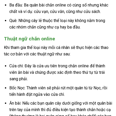
Ba đầu: Ba quân bài chắn online có cùng số nhưng khác
chất và ví dụ: cửu vạn, cửu văn, cũng như cửu sách.
Què: Những cây lẻ thuộc thể loại này không nằm trong
các nhóm chắn cũng như cạ hay ba đầu.
Thuật ngữ chắn online
Khi tham gia thể loại này mỗi cá nhân sẽ thực hiện các thao
tác cơ bản với các thuật ngữ như sau:
Cửa chì: Đây là cửa ưu tiên trong chắn online để thành
viên ăn bài và chúng được xác định theo thứ tự từ trái
sang phải.
Bốc Nọc: Thành viên sẽ phải rút một quân tú từ Nọc, rồi
tiến hành đặt ngửa vào cửa chì.
Ăn bài: Nếu các bạn quân cây dưới giống với một quân bài
trên tay của mình thì đủ điều kiện tạo thành chắn hoặc cạ