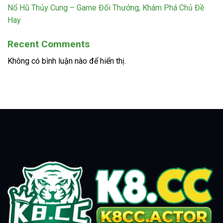
Nổ Hũ Thủy Cung – Game Đổi Thưởng, Khám Phá Chủ Đề
Hay
Recent Comments
Không có bình luận nào để hiển thị.