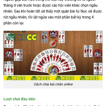
thắng ở ván trước hoặc được các hội viên khác chọn ngẫu
nhiên. Sau khi hoàn tất sẽ thấy một quân bài từ Nọc sẽ được
rút ngẫu nhiên, rồi lật ngửa vào một phần bất kỳ trong 4
phần còn lại.
Cách chia bài chắn online
Lượt chơi đầu tiên