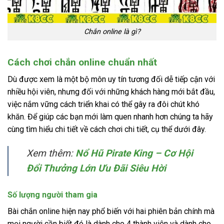
Chắn online là gì?
Cách chơi chắn online chuẩn nhất
Dù được xem là một bộ môn uy tín tương đối dễ tiếp cận với
nhiều hội viên, nhưng đối với những khách hàng mới bắt đầu,
việc nắm vững cách triển khai có thể gây ra đôi chút khó
khăn. Để giúp các bạn mới làm quen nhanh hơn chúng ta hãy
cùng tìm hiểu chi tiết về cách chơi chi tiết, cụ thể dưới đây.
Xem thêm:
Nổ Hũ Pirate King – Cơ Hội
Đổi Thưởng Lớn Ưu Đãi Siêu Hời
Số lượng người tham gia
Bài chắn online hiện nay phổ biến với hai phiên bản chính mà
mọi người cần biết đó là dành cho 4 thành viên và dành cho